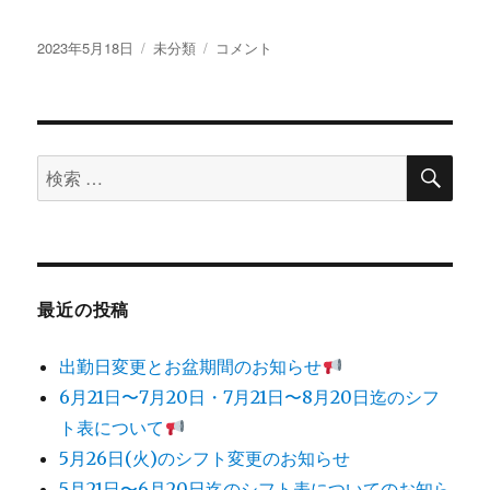
投
2023年5月18日
カ
未分類
5
コメント
稿
テ
月
日:
ゴ
21
リ
日
ー
か
検
ら
検
索
6
索
月
対
の
20
象:
日
ま
最近の投稿
で
の
出勤日変更とお盆期間のお知らせ
シ
フ
6月21日〜7月20日・7月21日〜8月20日迄のシフ
ト
ト表について
表
5月26日(火)のシフト変更のお知らせ
に
つ
5月21日〜6月20日迄のシフト表についてのお知ら