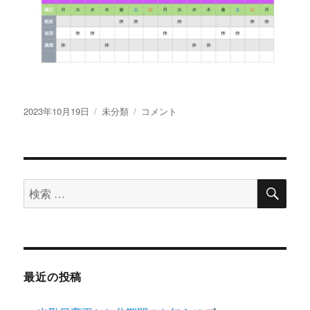
投
2023年10月19日
カ
未分類
10
コメント
稿
テ
月
日:
ゴ
21
リ
日〜
ー
11
検
月
検
索
20
索
日
対
ま
で
象:
の
シ
最近の投稿
フ
ト