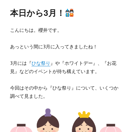
日:
ゴ
季
リ
節
本日から3月！
ー
で
す
ね
こんにちは。櫻井です。
に
あっという間に3月に入ってきましたね！
3月には『
ひな祭り
』や『ホワイトデー』、『お花
見』などのイベントが待ち構えています。
今回はその中から『ひな祭り』について、いくつか
調べて見ました。