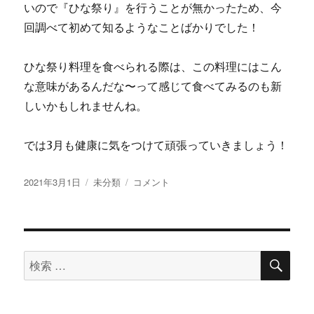
いので『ひな祭り』を行うことが無かったため、今
回調べて初めて知るようなことばかりでした！
ひな祭り料理を食べられる際は、この料理にはこん
な意味があるんだな〜って感じて食べてみるのも新
しいかもしれませんね。
では3月も健康に気をつけて頑張っていきましょう！
投
2021年3月1日
カ
未分類
本
コメント
稿
テ
日
日:
ゴ
か
リ
ら
ー
3
検
月！
検
索
索
に
対