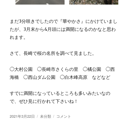
まだ3分咲きでしたので『華やかさ』にかけていまし
たが、3月末から4月頭には満開になるのかなと思わ
れます。
さて、長崎で桜の名所を調べて見ました。
◯大村公園 ◯長崎市さくらの里 ◯橘公園 ◯西
海橋 ◯西山ダム公園 ◯白木峰高原 などなど
すでに満開になっているところも多いみたいなの
で、ぜひ見に行かれて下さいね！
投
2021年3月22日
カ
未分類
桜
コメント
稿
テ
の