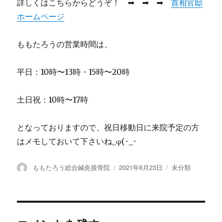
詳しくはこちらからどうぞ！ ➡︎ ➡︎ ➡︎
首相官邸
ホームページ
ももたろうの営業時間は、
平日：10時〜13時・15時〜20時
土日祝：10時〜17時
となっておりますので、祝日移動日に来院予定の方
はメモしておいて下さいね_φ(･_･
投
ももたろう総合鍼灸接骨院
投
2021年6月23日
カ
未分類
稿
稿
テ
者
日:
ゴ
リ
ー