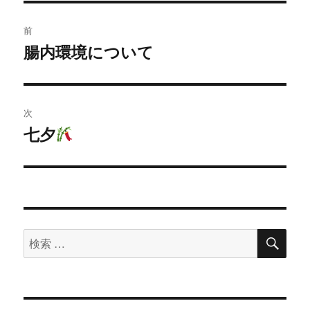
投
前
稿
腸内環境について
過
去
ナ
の
ビ
投
次
稿:
ゲ
七夕
次
の
ー
投
シ
稿:
ョ
検
検
索
ン
索
対
象: